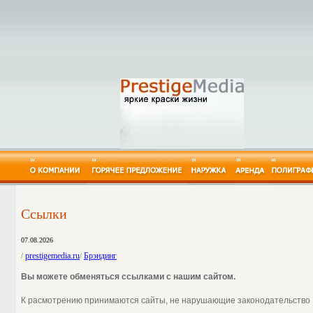
Штендеры в Москве
Оформление фасадов зданий в Москв
Буклет
Перетяжки - Транспаранты/ Баннер
Брошюра
Щиты 3x6, 3*6, 3 на 6 в Москве и По
Карманный
Крышные установки в Москве
Квартальны
Вывески и Световые короба в Москв
Настольный
Реклама в метро
Аренда рекламных щито
Настенный 
Торговое оборудование в Москве
Аренда перетяжек
Плакат
Плоттерная резка в Москве
Аренда рекламных щит
Полноцветн
Услуги регистрации наружной рекл
Двухсторонняя освещен
Технически
СВЕТОВЫЕ УКАЗАТЕЛИ в Москве
Двухсторонняя освещен
Шелкограф
Ссылки
07.08.2026
prestigemedia.ru
Брэндинг
/
/
Вы можете обменяться ссылками с нашим сайтом.
К расмотрению принимаются сайты, не нарушающие законодательство Р