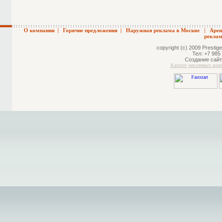
О компании
|
Горячие предложения
|
Наружная реклама в Москве
|
Арен
реклам
copyright (c) 2009 Prestige
Тел: +7 985
Создание сайт
Каталог рекламных ком