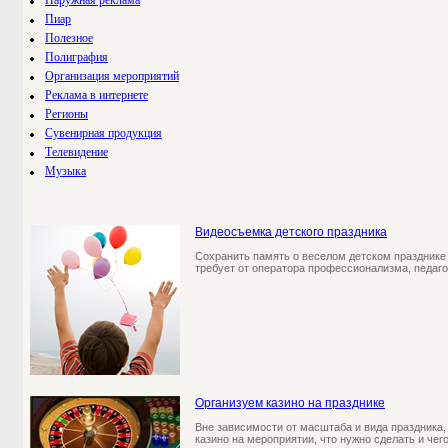
Наружная реклама
Пиар
Полезное
Полиграфия
Организация мероприятий
Реклама в интернете
Регионы
Сувенирная продукция
Телевидение
Музыка
Видеосъемка детского праздника
Сохранить память о веселом детском празднике
требует от оператора профессионализма, педаго
Организуем казино на празднике
Вне зависимости от масштаба и вида праздника,
казино на мероприятии, что нужно сделать и чег