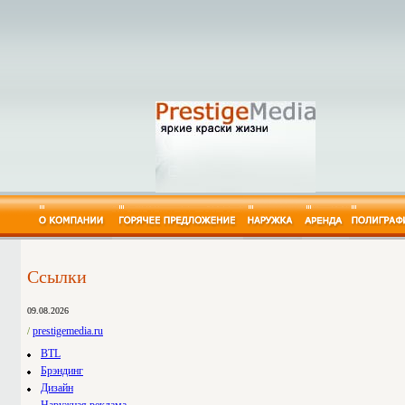
Штендеры в Москве
Оформление фасадов зданий в Москв
Буклет
Перетяжки - Транспаранты/ Баннер
Брошюра
Щиты 3x6, 3*6, 3 на 6 в Москве и По
Карманный
Крышные установки в Москве
Квартальны
Вывески и Световые короба в Москв
Настольный
Реклама в метро
Аренда рекламных щито
Настенный 
Торговое оборудование в Москве
Аренда перетяжек
Плакат
Плоттерная резка в Москве
Аренда рекламных щит
Полноцветн
Услуги регистрации наружной рекл
Двухсторонняя освещен
Технически
СВЕТОВЫЕ УКАЗАТЕЛИ в Москве
Двухсторонняя освещен
Шелкограф
Ссылки
09.08.2026
prestigemedia.ru
/
BTL
Брэндинг
Дизайн