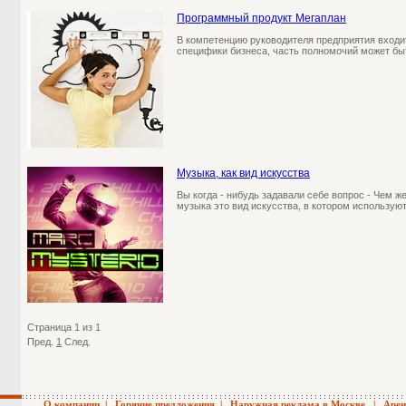
Программный продукт Мегаплан
В компетенцию руководителя предприятия входит
специфики бизнеса, часть полномочий может бы
Музыка, как вид искусства
Вы когда - нибудь задавали себе вопрос - Чем ж
музыка это вид искусства, в котором использую
Страница 1 из 1
Пред.
1
След.
О компании
|
Горячие предложения
|
Наружная реклама в Москве
|
Арен