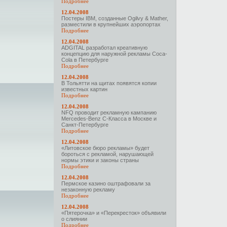
Подробнее
12.04.2008
Постеры IBM, созданные Ogilvy & Mather,
разместили в крупнейших аэропортах
Подробнее
12.04.2008
ADGITAL разработал креативную
концепцию для наружной рекламы Coca-
Cola в Петербурге
Подробнее
12.04.2008
В Тольятти на щитах появятся копии
известных картин
Подробнее
12.04.2008
NFQ проводит рекламную кампанию
Mercedes-Benz С-Класса в Москве и
Санкт-Петербурге
Подробнее
12.04.2008
«Литовское бюро рекламы» будет
бороться с рекламой, нарушающей
нормы этики и законы страны
Подробнее
12.04.2008
Пермское казино оштрафовали за
незаконную рекламу
Подробнее
12.04.2008
«Пятерочка» и «Перекресток» объявили
о слиянии
Подробнее