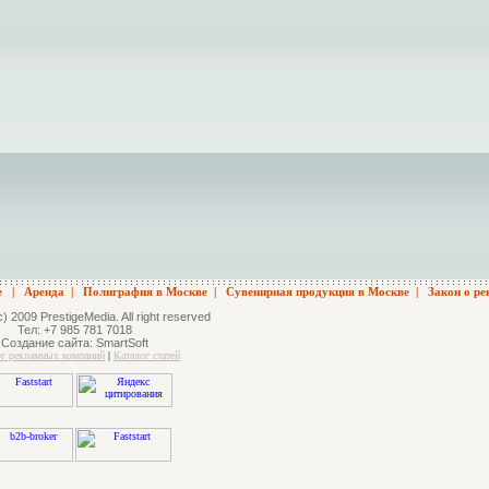
е
|
Аренда
|
Полиграфия в Москве
|
Сувенирная продукция в Москве
|
Закон о ре
c) 2009 PrestigeMedia. All right reserved
Тел: +7 985 781 7018
Создание сайта:
SmartSoft
ог рекламных компаний
|
Каталог статей