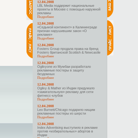
12.04.2008
LBL Media поддержит национальные
проекты в Москве с помощью наружной
рекламы
Подробнее
12.04.2008
«Седьмой континент» в Калининграде
признан нарушившим закон «О
рекламе»
Подробнее
12.04.2008
Fosters Group продала права на бренд
Fosters британской Scottish & Newcastle
Подробнее
12.04.2008
Ogilvyone из Мумбаи разработало
рекламные постеры в защиту
бездомных
Подробнее
12.04.2008
Ogilvy & Mather из Индии придумало
«зажигательную» рекламу для сети
фитнесс-клубов
Подробнее
12.04.2008
Leo Burnett/Chicago подарило нищим
рекламные постеры из шерсти
Подробнее
12.04.2008
Index Advertising выступило в рекламе
против «избирательных» абортов в
Индии