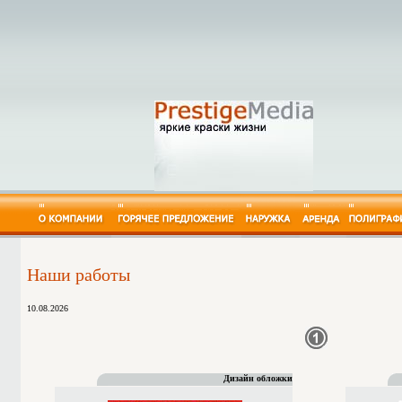
Штендеры в Москве
Оформление фасадов зданий в Москв
Буклет
Перетяжки - Транспаранты/ Баннер
Брошюра
Щиты 3x6, 3*6, 3 на 6 в Москве и По
Карманный
Крышные установки в Москве
Квартальны
Вывески и Световые короба в Москв
Настольный
Реклама в метро
Аренда рекламных щито
Настенный 
Торговое оборудование в Москве
Аренда перетяжек
Плакат
Плоттерная резка в Москве
Аренда рекламных щит
Полноцветн
Услуги регистрации наружной рекл
Двухсторонняя освещен
Технически
СВЕТОВЫЕ УКАЗАТЕЛИ в Москве
Двухсторонняя освещен
Шелкограф
Наши работы
10.08.2026
Дизайн обложки